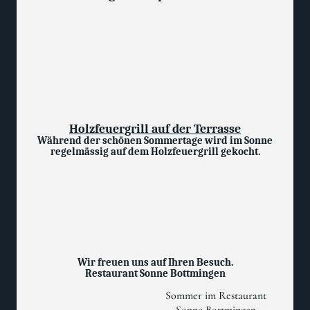
Während der zweiten Juniwoche wird die Künstlerin
Stephanie Künzli Ycaza während drei bis vier Tagen live
im Restaurant arbeiten und ein neues Kunstwerk direkt
vor Ort entstehen lassen.
Die Gäste erhalten dabei die Möglichkeit, den kreativen
Prozess hautnah mitzuerleben – mitten im Restaurant, in
einer offenen und inspirierenden Atmosphäre.
Holzfeuergrill auf der Terrasse
Während der schönen Sommertage wird im Sonne
regelmässig auf dem Holzfeuergrill gekocht.
Fleisch, Fisch und saisonale Spezialitäten erhalten
dadurch ihren unverwechselbaren Geschmack und
bringen echtes Grillhaus-Feeling auf unsere Terrasse.
Der Sommer im Sonne steht für:
ehrliche Küche, frische Produkte, Feuer, Genuss und
Momente, die man gerne teilt.
Wir freuen uns auf Ihren Besuch.
Restaurant Sonne Bottmingen