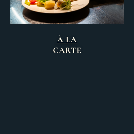
À LA
CARTE
SAISONALE KÜCHE MIT
ANSPRUCH UND REGIONALEM
BEZUG.